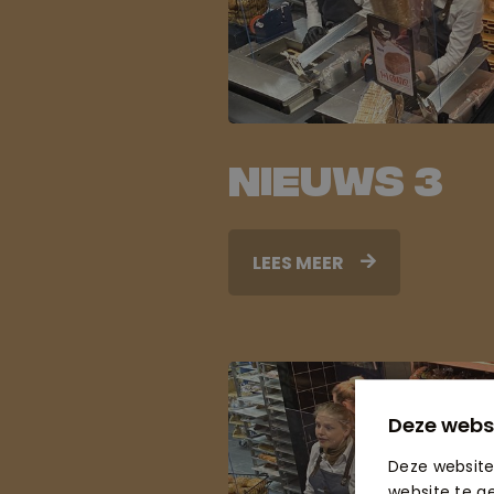
Nieuws 3
LEES MEER
Deze webs
Deze website
website te g