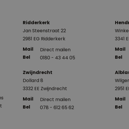
Ridderkerk
Hend
Jan Steenstraat 22
Winke
2981 EG Ridderkerk
3341 
Direct mailen
0180 - 43 44 05
Zwijndrecht
Albl
Dollard 8
Wilgen
3332 EE Zwijndrecht
2951 
ns
Direct mailen
t
078 - 612 65 62