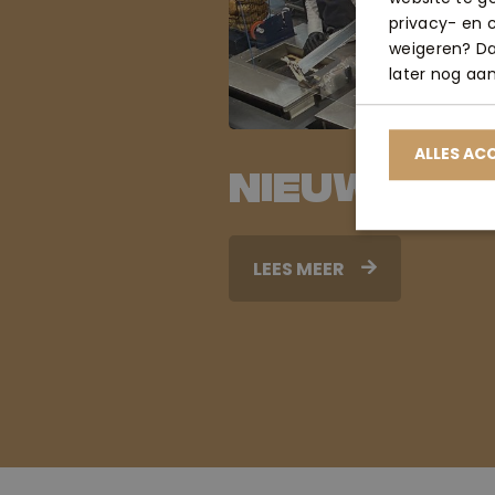
privacy- en c
weigeren? Dan
later nog aa
ALLES AC
Nieuws 1
LEES MEER