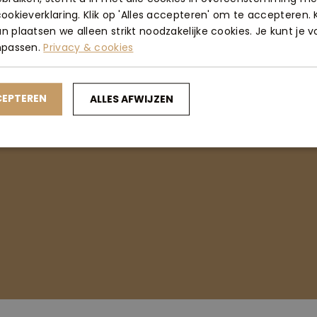
ookieverklaring. Klik op 'Alles accepteren' om te accepteren. K
 plaatsen we alleen strikt noodzakelijke cookies. Je kunt je 
npassen.
Privacy & cookies
CEPTEREN
ALLES AFWIJZEN