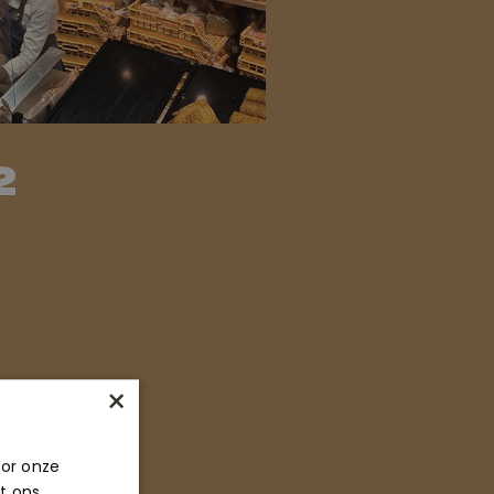
2
×
oor onze
t ons