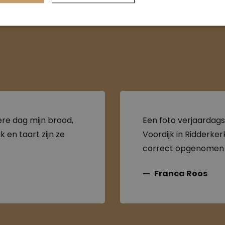
ere dag mijn brood,
Een foto verjaardags
 en taart zijn ze
Voordijk in Ridderker
correct opgenomen do
personeel. De taart w
Franca Roos
mierzoet, precies g
genoten!