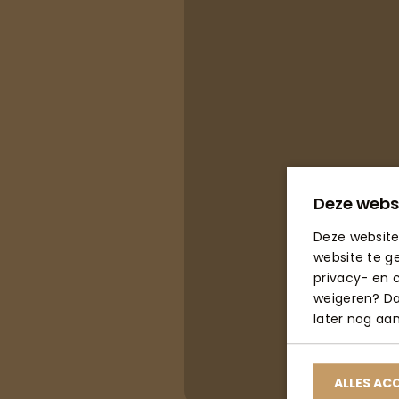
Deze webs
Deze website
website te g
privacy- en c
weigeren? Dan
later nog aa
ALLES AC