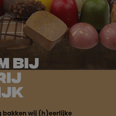
 bij
rij
ijk
g bakken wij (h)eerlijke