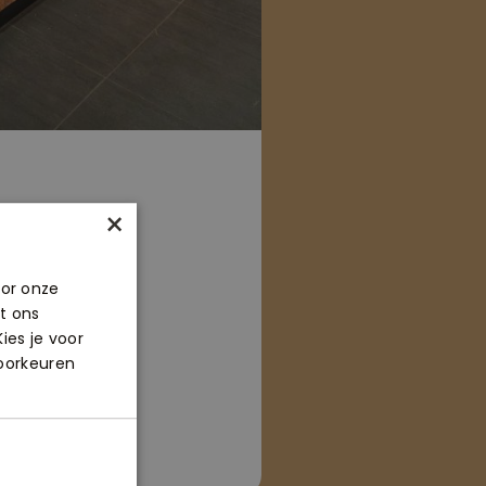
×
oor onze
t ons
ies je voor
voorkeuren