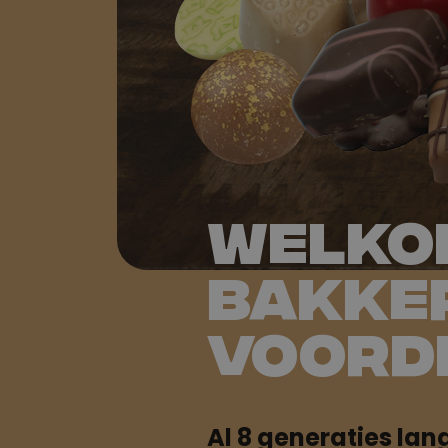
Welkom
Bakke
Voord
Al 8 generaties lan