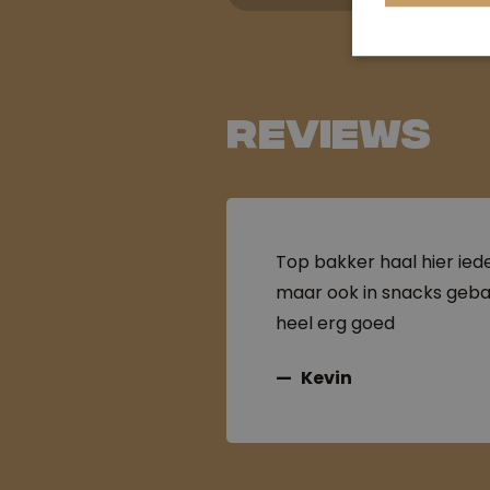
Reviews
Top bakker haal hier ied
maar ook in snacks gebak
heel erg goed
Kevin