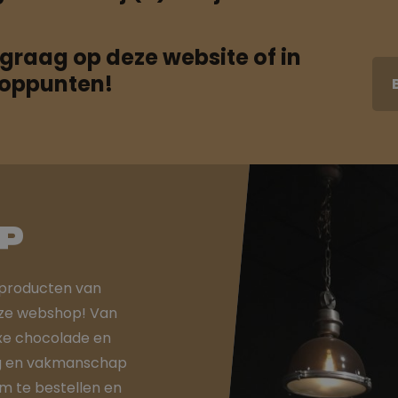
raag op deze website of in
ooppunten!
p
 producten van
onze webshop! Van
uxe chocolade en
org en vakmanschap
om te bestellen en