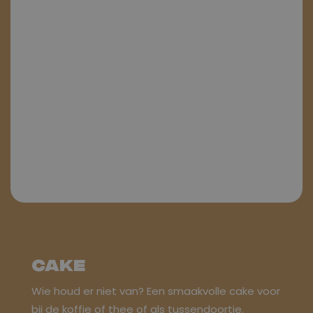
Cake
Wie houd er niet van? Een smaakvolle cake voor
bij de koffie of thee of als tussendoortje.